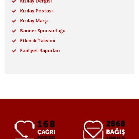
Kızılay Dergisi
Kızılay Postası
Kızılay Marşı
Banner Sponsorluğu
Etkinlik Takvimi
Faaliyet Raporları