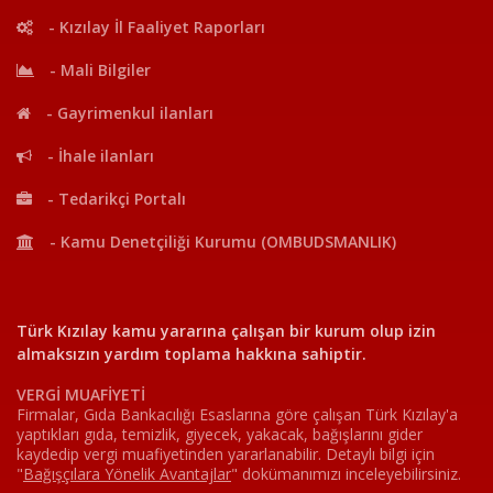
- Kızılay İl Faaliyet Raporları
- Mali Bilgiler
- Gayrimenkul ilanları
- İhale ilanları
- Tedarikçi Portalı
- Kamu Denetçiliği Kurumu (OMBUDSMANLIK)
Türk Kızılay kamu yararına çalışan bir kurum olup izin
almaksızın yardım toplama hakkına sahiptir.
VERGİ MUAFİYETİ
Firmalar, Gıda Bankacılığı Esaslarına göre çalışan Türk Kızılay'a
yaptıkları gıda, temizlik, giyecek, yakacak, bağışlarını gider
kaydedip vergi muafiyetinden yararlanabilir. Detaylı bilgi için
"
Bağışçılara Yönelik Avantajlar
"
dokümanımızı inceleyebilirsiniz.