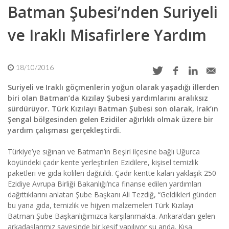
Batman Şubesi’nden Suriyeli
ve Iraklı Misafirlere Yardım
18/10/2016
Suriyeli ve Iraklı göçmenlerin yoğun olarak yaşadığı illerden
biri olan Batman’da Kızılay Şubesi yardımlarını aralıksız
sürdürüyor. Türk Kızılayı Batman Şubesi son olarak, Irak’ın
Şengal bölgesinden gelen Ezidiler ağırlıklı olmak üzere bir
yardım çalışması gerçekleştirdi.
Türkiye’ye sığınan ve Batman’ın Beşiri ilçesine bağlı Uğurca
köyündeki çadır kente yerleştirilen Ezidilere, kişisel temizlik
paketleri ve gıda kolileri dağıtıldı. Çadır kentte kalan yaklaşık 250
Ezidiye Avrupa Birliği Bakanlığı’nca finanse edilen yardımları
dağıttıklarını anlatan Şube Başkanı Ali Tezdiğ, “Geldikleri günden
bu yana gıda, temizlik ve hijyen malzemeleri Türk Kızılayı
Batman Şube Başkanlığımızca karşılanmakta. Ankara’dan gelen
arkadaşlarımız sayesinde bir keşif yapılıyor şu anda. Kışa