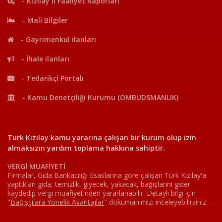
- Kızılay İl Faaliyet Raporları
- Mali Bilgiler
- Gayrimenkul ilanları
- İhale ilanları
- Tedarikçi Portalı
- Kamu Denetçiliği Kurumu (OMBUDSMANLIK)
Türk Kızılay kamu yararına çalışan bir kurum olup izin
almaksızın yardım toplama hakkına sahiptir.
VERGİ MUAFİYETİ
Firmalar, Gıda Bankacılığı Esaslarına göre çalışan Türk Kızılay'a
yaptıkları gıda, temizlik, giyecek, yakacak, bağışlarını gider
kaydedip vergi muafiyetinden yararlanabilir. Detaylı bilgi için
"
Bağışçılara Yönelik Avantajlar
"
dokümanımızı inceleyebilirsiniz.