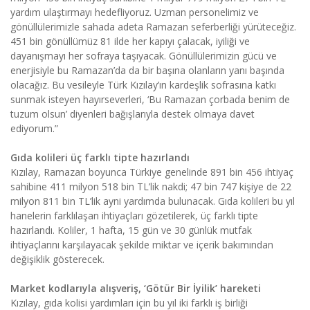
yardım ulaştırmayı hedefliyoruz. Uzman personelimiz ve
gönüllülerimizle sahada adeta Ramazan seferberliği yürüteceğiz.
451 bin gönüllümüz 81 ilde her kapıyı çalacak, iyiliği ve
dayanışmayı her sofraya taşıyacak. Gönüllülerimizin gücü ve
enerjisiyle bu Ramazan’da da bir başına olanların yanı başında
olacağız. Bu vesileyle Türk Kızılay’ın kardeşlik sofrasına katkı
sunmak isteyen hayırseverleri, ‘Bu Ramazan çorbada benim de
tuzum olsun’ diyenleri bağışlarıyla destek olmaya davet
ediyorum.”
Gıda kolileri üç farklı tipte hazırlandı
Kızılay, Ramazan boyunca Türkiye genelinde 891 bin 456 ihtiyaç
sahibine 411 milyon 518 bin TL’lik nakdi; 47 bin 747 kişiye de 22
milyon 811 bin TL’lik ayni yardımda bulunacak. Gıda kolileri bu yıl
hanelerin farklılaşan ihtiyaçları gözetilerek, üç farklı tipte
hazırlandı. Koliler, 1 hafta, 15 gün ve 30 günlük mutfak
ihtiyaçlarını karşılayacak şekilde miktar ve içerik bakımından
değişiklik gösterecek.
Market kodlarıyla alışveriş, ‘Götür Bir İyilik’ hareketi
Kızılay, gıda kolisi yardımları için bu yıl iki farklı iş birliği