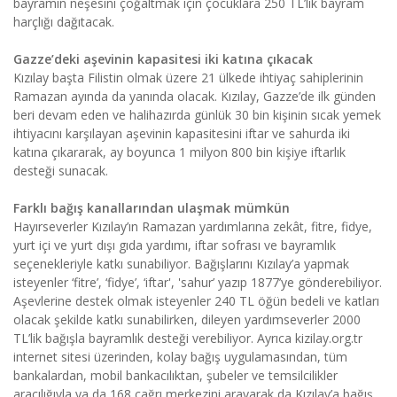
bayramın neşesini çoğaltmak için çocuklara 250 TL’lik bayram
harçlığı dağıtacak.
Gazze’deki aşevinin kapasitesi iki katına çıkacak
Kızılay başta Filistin olmak üzere 21 ülkede ihtiyaç sahiplerinin
Ramazan ayında da yanında olacak. Kızılay, Gazze’de ilk günden
beri devam eden ve halihazırda günlük 30 bin kişinin sıcak yemek
ihtiyacını karşılayan aşevinin kapasitesini iftar ve sahurda iki
katına çıkararak, ay boyunca 1 milyon 800 bin kişiye iftarlık
desteği sunacak.
Farklı bağış kanallarından ulaşmak mümkün
Hayırseverler Kızılay’ın Ramazan yardımlarına zekât, fitre, fidye,
yurt içi ve yurt dışı gıda yardımı, iftar sofrası ve bayramlık
seçenekleriyle katkı sunabiliyor. Bağışlarını Kızılay’a yapmak
isteyenler ‘fitre’, ‘fidye’, ‘iftar', 'sahur’ yazıp 1877’ye gönderebiliyor.
Aşevlerine destek olmak isteyenler 240 TL öğün bedeli ve katları
olacak şekilde katkı sunabilirken, dileyen yardımseverler 2000
TL’lik bağışla bayramlık desteği verebiliyor. Ayrıca kizilay.org.tr
internet sitesi üzerinden, kolay bağış uygulamasından, tüm
bankalardan, mobil bankacılıktan, şubeler ve temsilcilikler
aracılığıyla ya da 168 çağrı merkezini arayarak da Kızılay’a bağış