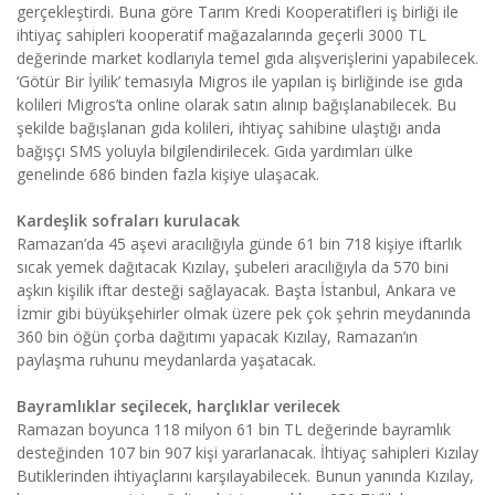
gerçekleştirdi. Buna göre Tarım Kredi Kooperatifleri iş birliği ile
ihtiyaç sahipleri kooperatif mağazalarında geçerli 3000 TL
değerinde market kodlarıyla temel gıda alışverişlerini yapabilecek.
‘Götür Bir İyilik’ temasıyla Migros ile yapılan iş birliğinde ise gıda
kolileri Migros’ta online olarak satın alınıp bağışlanabilecek. Bu
şekilde bağışlanan gıda kolileri, ihtiyaç sahibine ulaştığı anda
bağışçı SMS yoluyla bilgilendirilecek. Gıda yardımları ülke
genelinde 686 binden fazla kişiye ulaşacak.
Kardeşlik sofraları kurulacak
Ramazan’da 45 aşevi aracılığıyla günde 61 bin 718 kişiye iftarlık
sıcak yemek dağıtacak Kızılay, şubeleri aracılığıyla da 570 bini
aşkın kişilik iftar desteği sağlayacak. Başta İstanbul, Ankara ve
İzmir gibi büyükşehirler olmak üzere pek çok şehrin meydanında
360 bin öğün çorba dağıtımı yapacak Kızılay, Ramazan’ın
paylaşma ruhunu meydanlarda yaşatacak.
Bayramlıklar seçilecek, harçlıklar verilecek
Ramazan boyunca 118 milyon 61 bin TL değerinde bayramlık
desteğinden 107 bin 907 kişi yararlanacak. İhtiyaç sahipleri Kızılay
Butiklerinden ihtiyaçlarını karşılayabilecek. Bunun yanında Kızılay,