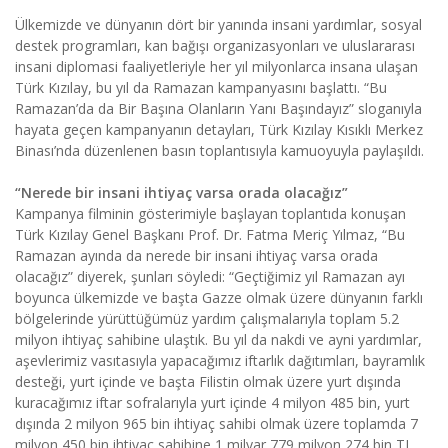
Ülkemizde ve dünyanın dört bir yanında insani yardımlar, sosyal
destek programları, kan bağışı organizasyonları ve uluslararası
insani diplomasi faaliyetleriyle her yıl milyonlarca insana ulaşan
Türk Kızılay, bu yıl da Ramazan kampanyasını başlattı. “Bu
Ramazan’da da Bir Başına Olanların Yanı Başındayız” sloganıyla
hayata geçen kampanyanın detayları, Türk Kızılay Kısıklı Merkez
Binası’nda düzenlenen basın toplantısıyla kamuoyuyla paylaşıldı.
“Nerede bir insani ihtiyaç varsa orada olacağız”
Kampanya filminin gösterimiyle başlayan toplantıda konuşan
Türk Kızılay Genel Başkanı Prof. Dr. Fatma Meriç Yılmaz, “Bu
Ramazan ayında da nerede bir insani ihtiyaç varsa orada
olacağız” diyerek, şunları söyledi: “Geçtiğimiz yıl Ramazan ayı
boyunca ülkemizde ve başta Gazze olmak üzere dünyanın farklı
bölgelerinde yürüttüğümüz yardım çalışmalarıyla toplam 5.2
milyon ihtiyaç sahibine ulaştık. Bu yıl da nakdi ve ayni yardımlar,
aşevlerimiz vasıtasıyla yapacağımız iftarlık dağıtımları, bayramlık
desteği, yurt içinde ve başta Filistin olmak üzere yurt dışında
kuracağımız iftar sofralarıyla yurt içinde 4 milyon 485 bin, yurt
dışında 2 milyon 965 bin ihtiyaç sahibi olmak üzere toplamda 7
milyon 450 bin ihtiyaç sahibine 1 milyar 779 milyon 274 bin TL