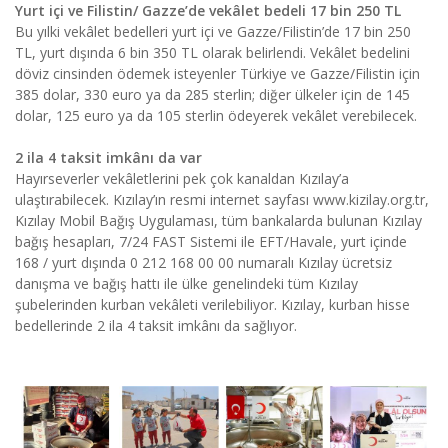
Yurt içi ve Filistin/ Gazze’de vekâlet bedeli 17 bin 250 TL
Bu yılki vekâlet bedelleri yurt içi ve Gazze/Filistin’de 17 bin 250
TL, yurt dışında 6 bin 350 TL olarak belirlendi. Vekâlet bedelini
döviz cinsinden ödemek isteyenler Türkiye ve Gazze/Filistin için
385 dolar, 330 euro ya da 285 sterlin; diğer ülkeler için de 145
dolar, 125 euro ya da 105 sterlin ödeyerek vekâlet verebilecek.
2 ila 4 taksit imkânı da var
Hayırseverler vekâletlerini pek çok kanaldan Kızılay’a
ulaştırabilecek. Kızılay’ın resmi internet sayfası www.kizilay.org.tr,
Kızılay Mobil Bağış Uygulaması, tüm bankalarda bulunan Kızılay
bağış hesapları, 7/24 FAST Sistemi ile EFT/Havale, yurt içinde
168 / yurt dışında 0 212 168 00 00 numaralı Kızılay ücretsiz
danışma ve bağış hattı ile ülke genelindeki tüm Kızılay
şubelerinden kurban vekâleti verilebiliyor. Kızılay, kurban hisse
bedellerinde 2 ila 4 taksit imkânı da sağlıyor.