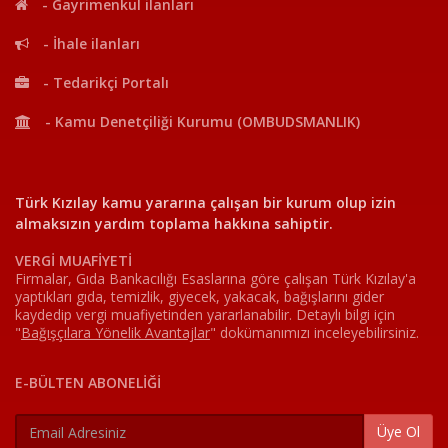
- Gayrimenkul ilanları
- İhale ilanları
- Tedarikçi Portalı
- Kamu Denetçiliği Kurumu (OMBUDSMANLIK)
Türk Kızılay kamu yararına çalışan bir kurum olup izin
almaksızın yardım toplama hakkına sahiptir.
VERGİ MUAFİYETİ
Firmalar, Gıda Bankacılığı Esaslarına göre çalışan Türk Kızılay'a
yaptıkları gıda, temizlik, giyecek, yakacak, bağışlarını gider
kaydedip vergi muafiyetinden yararlanabilir. Detaylı bilgi için
"
Bağışçılara Yönelik Avantajlar
"
dokümanımızı inceleyebilirsiniz.
E-BÜLTEN ABONELİĞİ
Üye Ol