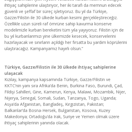
ihtiyaç sahiplerine ulaştırıyor, her iki tarafı da memnun edecek
güvenli ve şeffaf bir süreç işletiyoruz. Bu yıl da Türkiye,
Gazze/Filistin ile 30 ülkede kurban kesimi gerçekleştireceğiz.
Özellikle uzun süreli raf ömrüne sahip kavurma konserve
modelimizle kurban bereketini tüm yıla yayıyoruz. Filistin için de
bu yıl kurbanlarımızı yine ülkemizde kesecek, konservelerini
hazırlayacak ve sınırların açıldığı her fırsatta bu yardım köprülerini
ulaştıracağız. Kampanyamız hayırlı olsun.”
Türkiye, Gazze/Filistin ile 30
ülkede ihtiyaç sahiplerine
ulaşacak
Kızılay, kampanya kapsamında Türkiye, Gazze/Filistin ve
KKTC’nin yanı sıra Afrika’da Benin, Burkina Faso, Burundi, Çad,
Fildişi Sahilleri, Gine, Kamerun, Kenya, Malawi, Mozambik, Nijer,
Nijerya, Senegal, Somali, Sudan, Tanzanya, Togo, Uganda;
Asya’da Afganistan, Bangladeş, Kırgızistan, Pakistan;
Balkanlar’da Bosna-Hersek, Bulgaristan, Kosova, Kuzey
Makedonya; Ortadoğu’da Irak, Suriye ve Yemen olmak üzere
ihtiyaç sahiplerinin yanında olacak.