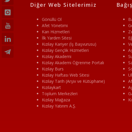
Diğer Web Sitelerimiz
Bağış
Gönüllü Ol
B
Afet Yönetimi
G
Kan Hizmetleri
Z
İlk Yardım Sitesi
Eğ
Kızılay Kariyer (İş Başvurusu)
Ve
Kızılay Gençlik Hizmetleri
Aş
Kızılay Akademi
S
Kızılay Akademi Öğrenme Portalı
Sa
Kızılay Burs
So
Kızılay Haftası Web Sitesi
Ul
Kızılay Tarih (Arşiv ve Kütüphane)
Af
Kızılaykart
Ay
Toplum Merkezleri
Ga
Kızılay Mağaza
K
Kızılay Yatırım A.Ş.