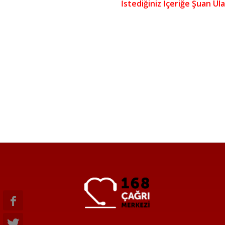
İstediğiniz İçeriğe Şuan U