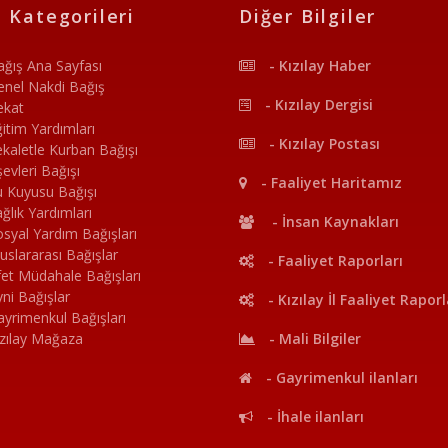
 Kategorileri
Diğer Bilgiler
ağış Ana Sayfası
- Kızılay Haber
enel Nakdi Bağış
- Kızılay Dergisi
ekat
itim Yardımları
- Kızılay Postası
kaletle Kurban Bağışı
evleri Bağışı
- Faaliyet Haritamız
u Kuyusu Bağışı
ğlık Yardımları
- İnsan Kaynakları
syal Yardım Bağışları
uslararası Bağışlar
- Faaliyet Raporları
et Müdahale Bağışları
ni Bağışlar
- Kızılay İl Faaliyet Raporl
yrimenkul Bağışları
ızılay Mağaza
- Mali Bilgiler
- Gayrimenkul ilanları
- İhale ilanları