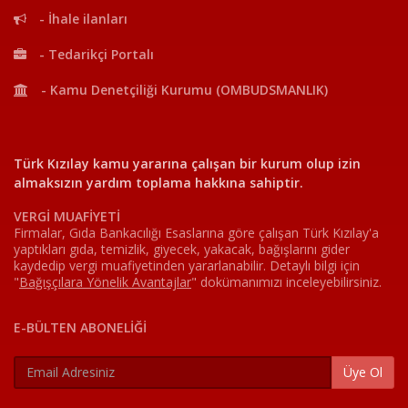
- İhale ilanları
- Tedarikçi Portalı
- Kamu Denetçiliği Kurumu (OMBUDSMANLIK)
Türk Kızılay kamu yararına çalışan bir kurum olup izin
almaksızın yardım toplama hakkına sahiptir.
VERGİ MUAFİYETİ
Firmalar, Gıda Bankacılığı Esaslarına göre çalışan Türk Kızılay'a
yaptıkları gıda, temizlik, giyecek, yakacak, bağışlarını gider
kaydedip vergi muafiyetinden yararlanabilir. Detaylı bilgi için
"
Bağışçılara Yönelik Avantajlar
"
dokümanımızı inceleyebilirsiniz.
E-BÜLTEN ABONELİĞİ
Üye Ol